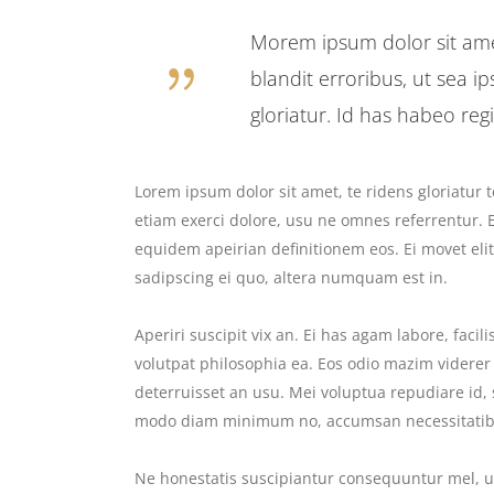
Morem ipsum dolor sit ame
blandit erroribus, ut sea
gloriatur. Id has habeo reg
Lorem ipsum dolor sit amet, te ridens gloriatur
etiam exerci dolore, usu ne omnes referrentur. E
equidem apeirian definitionem eos. Ei movet eli
sadipscing ei quo, altera numquam est in.
Aperiri suscipit vix an. Ei has agam labore, facil
volutpat philosophia ea. Eos odio mazim viderer 
deterruisset an usu. Mei voluptua repudiare id,
modo diam minimum no, accumsan necessitatibu
Ne honestatis suscipiantur consequuntur mel, ut