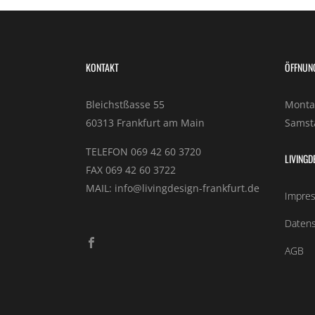
KONTAKT
ÖFFNUN
Bleichstßasse 55
Montag
60313 Frankfurt am Main
Samsta
TELEFON 069 42 60 3720
LIVINGD
FAX 069 42 60 3722
MAIL: info@livingdesign-frankfurt.de
Impre
Datens
AGB