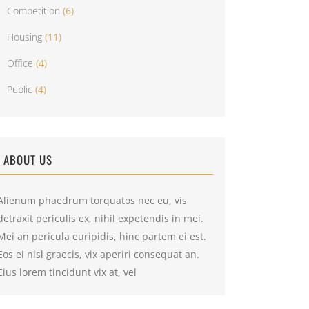
Competition
(6)
Housing
(11)
Office
(4)
Public
(4)
ABOUT US
Alienum phaedrum torquatos nec eu, vis
detraxit periculis ex, nihil expetendis in mei.
Mei an pericula euripidis, hinc partem ei est.
Eos ei nisl graecis, vix aperiri consequat an.
Eius lorem tincidunt vix at, vel