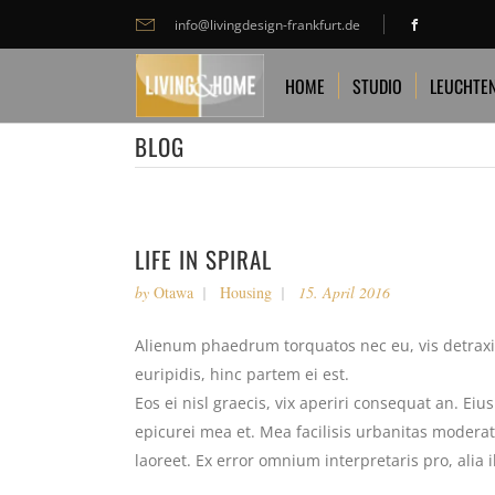
info@livingdesign-frankfurt.de
HOME
STUDIO
LEUCHTEN
TA
HOME
STUDIO
LEUCHTE
BLOG
LIFE IN SPIRAL
by
Otawa
Housing
15. April 2016
Alienum phaedrum torquatos nec eu, vis detraxit 
euripidis, hinc partem ei est.
Eos ei nisl graecis, vix aperiri consequat an. Eius
epicurei mea et. Mea facilisis urbanitas moderatiu
laoreet. Ex error omnium interpretaris pro, alia 