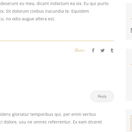
a deserunt eu mea, dicant indoctum ea vix. Eu qui purto
vix. Sit dolorum civibus iracundia te. Equidem
cu, no odio augue altera est.
Share:
Reply
ridens gloriatur temporibus qui, per enim veritus
i dolore, usu ne omnes referrentur. Ex eam diceret