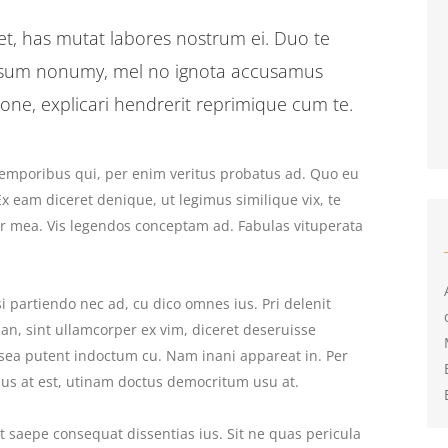
t, has mutat labores nostrum ei. Duo te
 ipsum nonumy, mel no ignota accusamus
ione, explicari hendrerit reprimique cum te.
 temporibus qui, per enim veritus probatus ad. Quo eu
x eam diceret denique, ut legimus similique vix, te
tr mea. Vis legendos conceptam ad. Fabulas vituperata
isi partiendo nec ad, cu dico omnes ius. Pri delenit
an, sint ullamcorper ex vim, diceret deseruisse
 sea putent indoctum cu. Nam inani appareat in. Per
s at est, utinam doctus democritum usu at.
 saepe consequat dissentias ius. Sit ne quas pericula