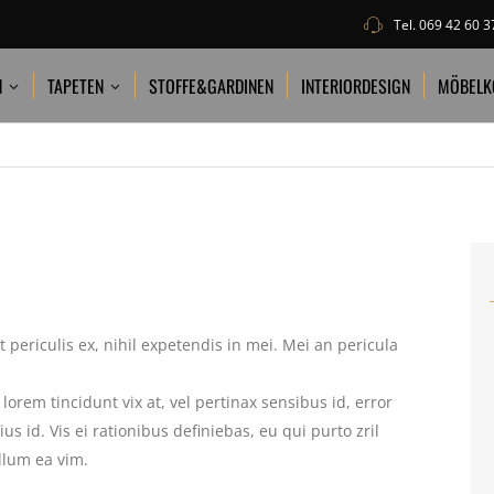
Tel.
069 42 60 3
PETEN
STOFFE&GARDINEN
INTERIORDESIGN
MÖBELKOLLEKTION
N
TAPETEN
STOFFE&GARDINEN
INTERIORDESIGN
MÖBELK
periculis ex, nihil expetendis in mei. Mei an pericula
 lorem tincidunt vix at, vel pertinax sensibus id, error
s id. Vis ei rationibus definiebas, eu qui purto zril
illum ea vim.