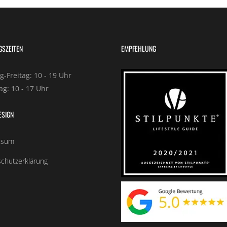
GSZEITEN
EMPFEHLUNG
-Freitag: 10 - 19 Uhr
g: 10 - 17 Uhr
ESIGN
ssum
chutzerklärung