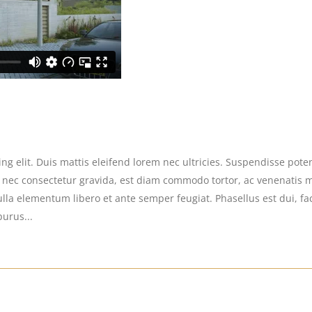
g elit. Duis mattis eleifend lorem nec ultricies. Suspendisse potent
s nec consectetur gravida, est diam commodo tortor, ac venenatis 
la elementum libero et ante semper feugiat. Phasellus est dui, facil
purus...