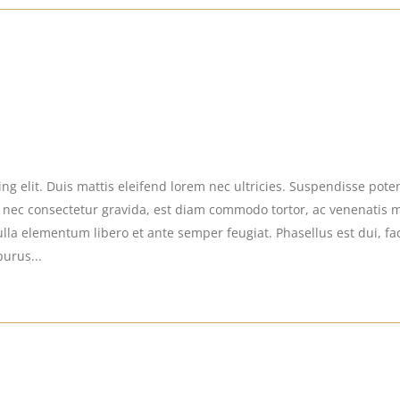
g elit. Duis mattis eleifend lorem nec ultricies. Suspendisse potent
s nec consectetur gravida, est diam commodo tortor, ac venenatis 
la elementum libero et ante semper feugiat. Phasellus est dui, facil
purus...