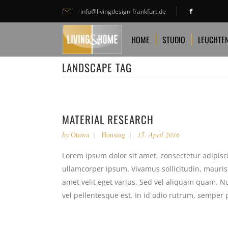
info@livingdesign-frankfurt.de
HOME
STUDIO
LEUCHTEN
TA
HOME
STUDIO
LEUCHTE
LANDSCAPE TAG
MATERIAL RESEARCH
by
Otawa
Housing
15. April 2016
Lorem ipsum dolor sit amet, consectetur adipiscin
ullamcorper ipsum. Vivamus sollicitudin, mauri
amet velit eget varius. Sed vel aliquam quam. Nul
vel pellentesque est. In id odio rutrum, semper 