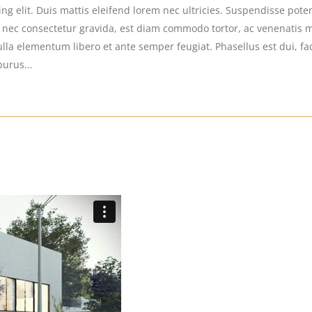
g elit. Duis mattis eleifend lorem nec ultricies. Suspendisse potent
s nec consectetur gravida, est diam commodo tortor, ac venenatis 
la elementum libero et ante semper feugiat. Phasellus est dui, facil
purus...