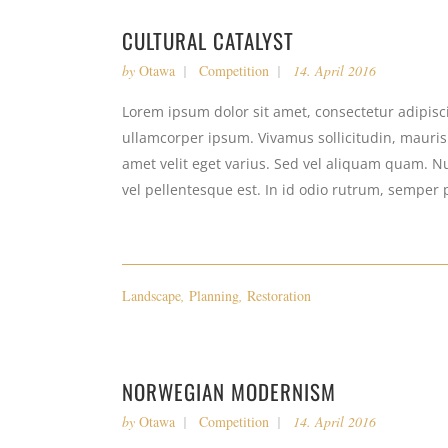
CULTURAL CATALYST
by
Otawa
Competition
14. April 2016
Lorem ipsum dolor sit amet, consectetur adipiscin
ullamcorper ipsum. Vivamus sollicitudin, mauri
amet velit eget varius. Sed vel aliquam quam. Nul
vel pellentesque est. In id odio rutrum, semper 
Landscape
,
Planning
,
Restoration
NORWEGIAN MODERNISM
by
Otawa
Competition
14. April 2016