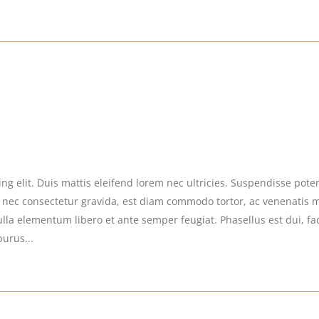
g elit. Duis mattis eleifend lorem nec ultricies. Suspendisse potent
s nec consectetur gravida, est diam commodo tortor, ac venenatis 
la elementum libero et ante semper feugiat. Phasellus est dui, facil
purus...