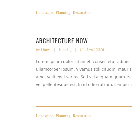
Landscape
,
Planning
,
Restoration
ARCHITECTURE NOW
by
Otawa
Housing
15. April 2016
Lorem ipsum dolor sit amet, consectetur adipiscin
ullamcorper ipsum. Vivamus sollicitudin, mauri
amet velit eget varius. Sed vel aliquam quam. Nul
vel pellentesque est. In id odio rutrum, semper 
Landscape
,
Planning
,
Restoration