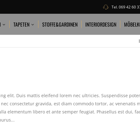
Tel.
069 42 60 3
PETEN
STOFFE&GARDINEN
INTERIORDESIGN
MÖBELKOLLEKTION
N
TAPETEN
STOFFE&GARDINEN
INTERIORDESIGN
MÖBELK
g elit. Duis mattis eleifend lorem nec ultricies. Suspendisse potent
s nec consectetur gravida, est diam commodo tortor, ac venenatis 
la elementum libero et ante semper feugiat. Phasellus est dui, facil
purus...