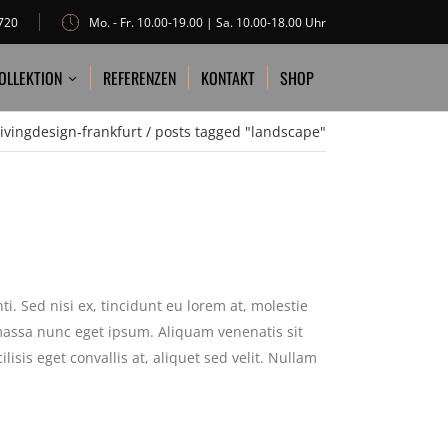
720
Mo. - Fr. 10.00-19.00 | Sa. 10.00-18.00 Uhr
REFERENZEN
KONTAKT
SHOP
OLLEKTION
REFERENZEN
KONTAKT
SHOP
livingdesign-frankfurt
/
posts tagged "landscape"
i. Sed nisi ex, tincidunt eu lorem at, molestie
massa nunc eget ipsum. Aliquam venenatis sit
isis eget convallis at, aliquet sed velit. Nullam