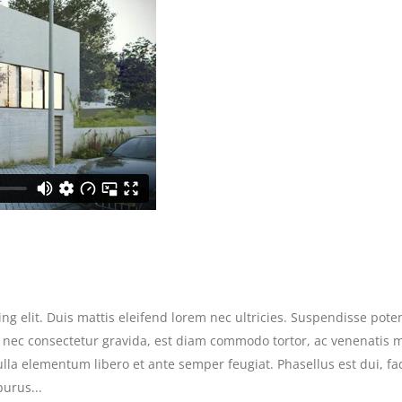
g elit. Duis mattis eleifend lorem nec ultricies. Suspendisse potent
s nec consectetur gravida, est diam commodo tortor, ac venenatis 
la elementum libero et ante semper feugiat. Phasellus est dui, facil
purus...