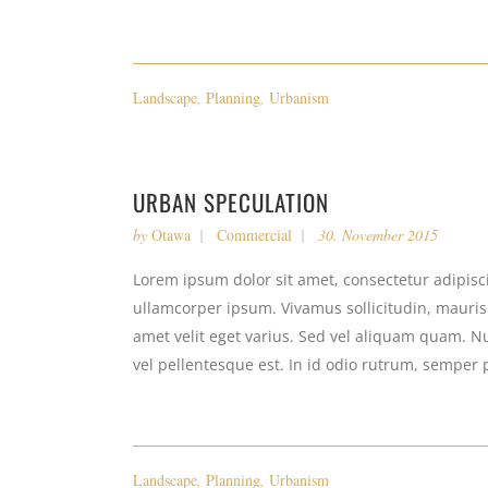
Landscape
,
Planning
,
Urbanism
URBAN SPECULATION
by
Otawa
Commercial
30. November 2015
Lorem ipsum dolor sit amet, consectetur adipiscin
ullamcorper ipsum. Vivamus sollicitudin, mauri
amet velit eget varius. Sed vel aliquam quam. Nul
vel pellentesque est. In id odio rutrum, semper 
Landscape
,
Planning
,
Urbanism