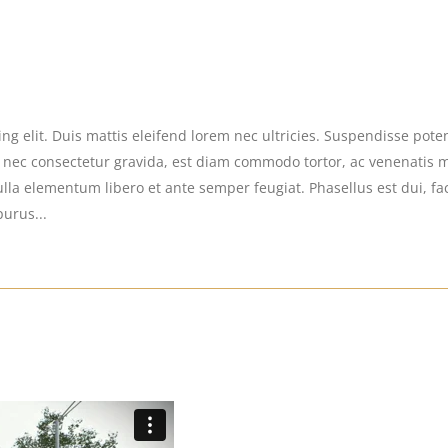
g elit. Duis mattis eleifend lorem nec ultricies. Suspendisse potent
s nec consectetur gravida, est diam commodo tortor, ac venenatis 
la elementum libero et ante semper feugiat. Phasellus est dui, facil
purus...