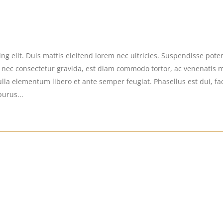
g elit. Duis mattis eleifend lorem nec ultricies. Suspendisse potent
s nec consectetur gravida, est diam commodo tortor, ac venenatis 
la elementum libero et ante semper feugiat. Phasellus est dui, facil
purus...