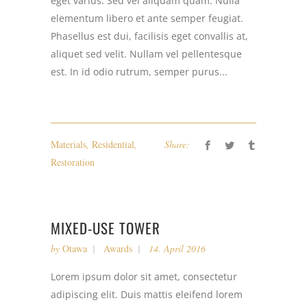
eget varius. Sed vel aliquam quam. Nulla
elementum libero et ante semper feugiat.
Phasellus est dui, facilisis eget convallis at,
aliquet sed velit. Nullam vel pellentesque
est. In id odio rutrum, semper purus...
Materials
,
Residential
,
Share:
Restoration
MIXED-USE TOWER
by
Otawa
Awards
14. April 2016
Lorem ipsum dolor sit amet, consectetur
adipiscing elit. Duis mattis eleifend lorem