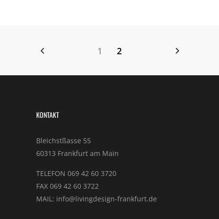
1
2
KONTAKT
Bleichstßasse 55
60313 Frankfurt am Main
TELEFON 069 42 60 3720
FAX 069 42 60 3722
MAIL: info@livingdesign-frankfurt.de