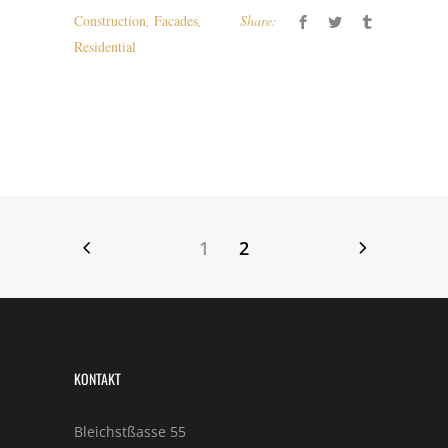
Construction
,
Facades
,
Share:
Residential
1
2
KONTAKT
Bleichstßasse 55