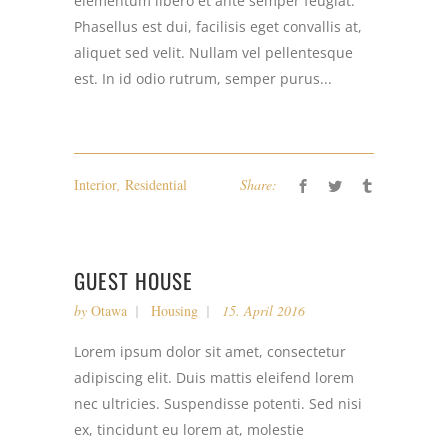
elementum libero et ante semper feugiat.
Phasellus est dui, facilisis eget convallis at,
aliquet sed velit. Nullam vel pellentesque
est. In id odio rutrum, semper purus...
Interior
,
Residential
Share:
GUEST HOUSE
by
Otawa
Housing
15. April 2016
Lorem ipsum dolor sit amet, consectetur
adipiscing elit. Duis mattis eleifend lorem
nec ultricies. Suspendisse potenti. Sed nisi
ex, tincidunt eu lorem at, molestie