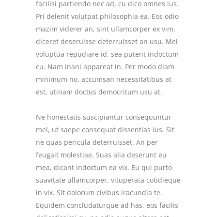
facilisi partiendo nec ad, cu dico omnes ius.
Pri delenit volutpat philosophia ea. Eos odio
mazim viderer an, sint ullamcorper ex vim,
diceret deseruisse deterruisset an usu. Mei
voluptua repudiare id, sea putent indoctum
cu. Nam inani appareat in. Per modo diam
minimum no, accumsan necessitatibus at
est, utinam doctus democritum usu at.
Ne honestatis suscipiantur consequuntur
mel, ut saepe consequat dissentias ius. Sit
ne quas pericula deterruisset. An per
feugait molestiae. Suas alia deserunt eu
mea, dicant indoctum ea vix. Eu qui purto
suavitate ullamcorper, vituperata cotidieque
in vix. Sit dolorum civibus iracundia te.
Equidem concludaturque ad has, eos facilis