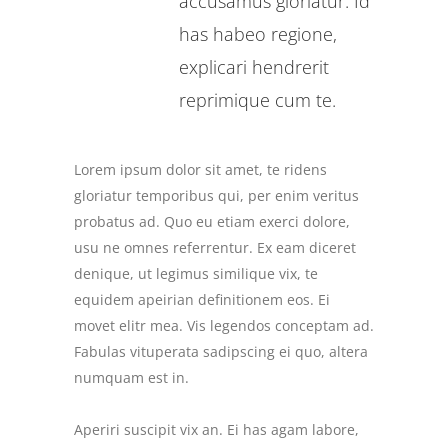
accusamus gloriatur. Id
has habeo regione,
explicari hendrerit
reprimique cum te.
Lorem ipsum dolor sit amet, te ridens
gloriatur temporibus qui, per enim veritus
probatus ad. Quo eu etiam exerci dolore,
usu ne omnes referrentur. Ex eam diceret
denique, ut legimus similique vix, te
equidem apeirian definitionem eos. Ei
movet elitr mea. Vis legendos conceptam ad.
Fabulas vituperata sadipscing ei quo, altera
numquam est in.
Aperiri suscipit vix an. Ei has agam labore,