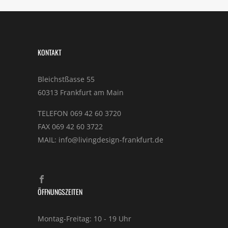
KONTAKT
Bleichstßasse 55
60313 Frankfurt am Main
TELEFON 069 42 60 3720
FAX 069 42 60 3722
MAIL: info@livingdesign-frankfurt.de
ÖFFNUNGSZEITEN
Montag-Freitag: 10 - 19 Uhr