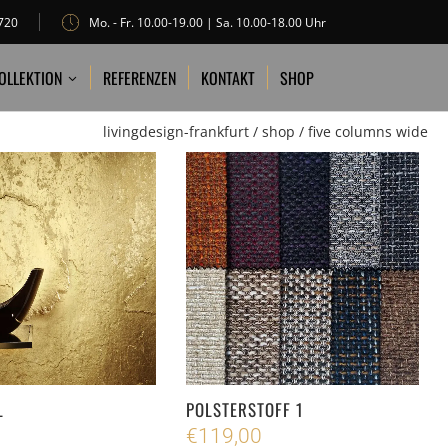
720
Mo. - Fr. 10.00-19.00 | Sa. 10.00-18.00 Uhr
REFERENZEN
KONTAKT
SHOP
OLLEKTION
REFERENZEN
KONTAKT
SHOP
livingdesign-frankfurt
/
shop
/
five columns wide
L
POLSTERSTOFF 1
€
119,00