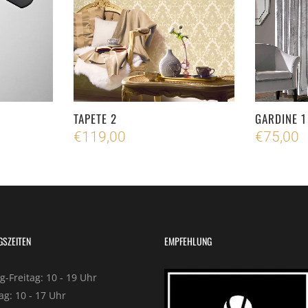
TAPETE 2
GARDINE 1
€
119,00
€
75,00
GSZEITEN
EMPFEHLUNG
-Freitag: 10 - 19 Uhr
g: 10 - 17 Uhr