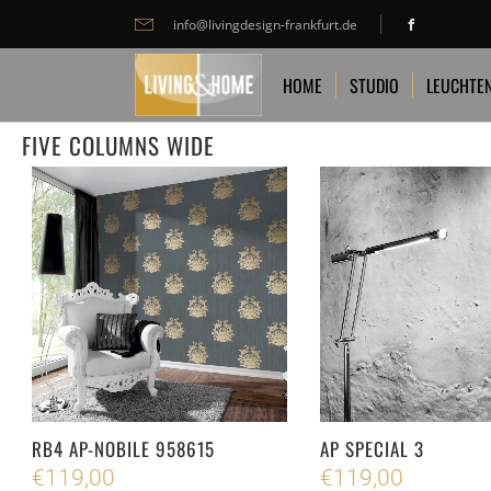
info@livingdesign-frankfurt.de
HOME
STUDIO
LEUCHTEN
TA
HOME
STUDIO
LEUCHTE
FIVE COLUMNS WIDE
RB4 AP-NOBILE 958615
AP SPECIAL 3
€
119,00
€
119,00