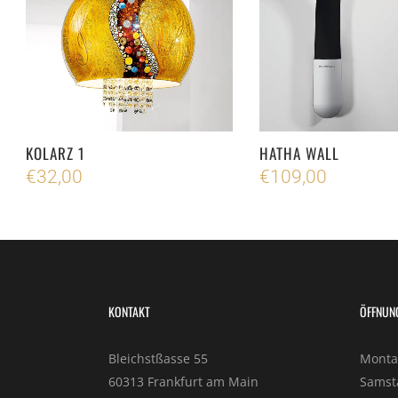
KOLARZ 1
HATHA WALL
€
32,00
€
109,00
KONTAKT
ÖFFNUN
Bleichstßasse 55
Montag
60313 Frankfurt am Main
Samsta