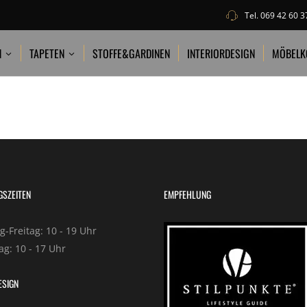
Tel.
069 42 60 3
PETEN
STOFFE&GARDINEN
INTERIORDESIGN
MÖBELKOLLEKTION
N
TAPETEN
STOFFE&GARDINEN
INTERIORDESIGN
MÖBELK
GSZEITEN
EMPFEHLUNG
-Freitag: 10 - 19 Uhr
g: 10 - 17 Uhr
ESIGN