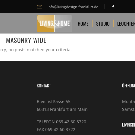
info@livingdesign-frankfurt.de
HOME
STUDIO
LEUCHTEN
TA
HOME
STUDIO
LEUCHTE
MASONRY WIDE
rry, no posts matched your criteria.
KONTAKT
ÖFFNUN
Bleichstßasse 55
Montag
60313 Frankfurt am Main
Samsta
TELEFON 069 42 60 3720
LIVINGD
FAX 069 42 60 3722