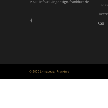
MAIL: info@livingdesign-frankfurt.de
Impre
Datens
AGB
© 2020 Livingdesign Frankfurt