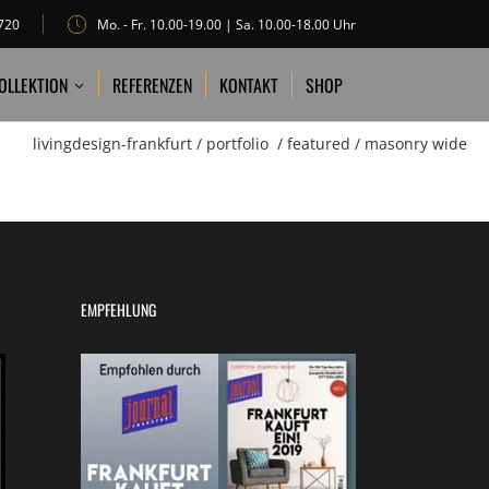
720
Mo. - Fr. 10.00-19.00 | Sa. 10.00-18.00 Uhr
REFERENZEN
KONTAKT
SHOP
OLLEKTION
REFERENZEN
KONTAKT
SHOP
livingdesign-frankfurt
/
portfolio
/
featured
/
masonry wide
EMPFEHLUNG